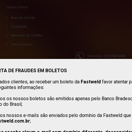
Quem Somos
Área do Cliente
Qualidade
Minerais de Conflito
Fale conosco
Televendas:
(11) 2423-2430
RTA DE FRAUDES EM BOLETOS
ados clientes, ao receber um boleto da
Fastweld
favor atentar p
eguintes informações:
dos os nossos boletos são emitidos apenas pelo Banco Brades
 do Brasil;
dos nossos e-mails são enviados pelo domínio da Fastweld que 
tweld.com.br
;
ORÇAMENTO
Select Language
▼